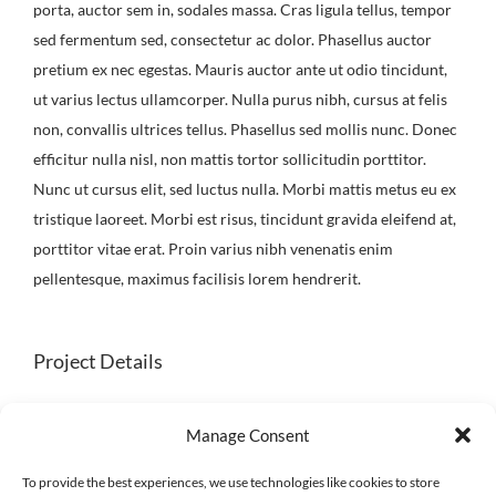
porta, auctor sem in, sodales massa. Cras ligula tellus, tempor
sed fermentum sed, consectetur ac dolor. Phasellus auctor
pretium ex nec egestas. Mauris auctor ante ut odio tincidunt,
ut varius lectus ullamcorper. Nulla purus nibh, cursus at felis
non, convallis ultrices tellus. Phasellus sed mollis nunc. Donec
efficitur nulla nisl, non mattis tortor sollicitudin porttitor.
Nunc ut cursus elit, sed luctus nulla. Morbi mattis metus eu ex
tristique laoreet. Morbi est risus, tincidunt gravida eleifend at,
porttitor vitae erat. Proin varius nibh venenatis enim
pellentesque, maximus facilisis lorem hendrerit.
Project Details
Skills Needed:
Design
Manage Consent
HTML/CSS
Logo Design
To provide the best experiences, we use technologies like cookies to store