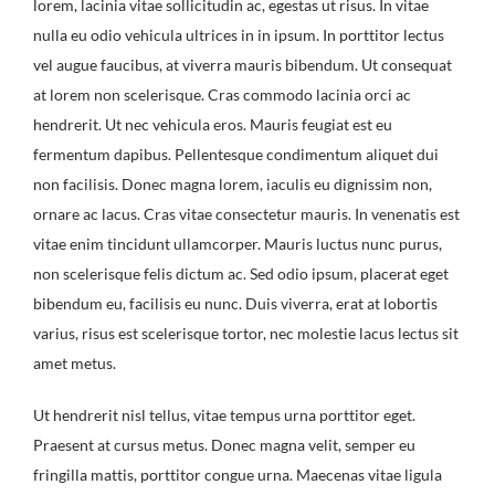
lorem, lacinia vitae sollicitudin ac, egestas ut risus. In vitae
nulla eu odio vehicula ultrices in in ipsum. In porttitor lectus
vel augue faucibus, at viverra mauris bibendum. Ut consequat
at lorem non scelerisque. Cras commodo lacinia orci ac
hendrerit. Ut nec vehicula eros. Mauris feugiat est eu
fermentum dapibus. Pellentesque condimentum aliquet dui
non facilisis. Donec magna lorem, iaculis eu dignissim non,
ornare ac lacus. Cras vitae consectetur mauris. In venenatis est
vitae enim tincidunt ullamcorper. Mauris luctus nunc purus,
non scelerisque felis dictum ac. Sed odio ipsum, placerat eget
bibendum eu, facilisis eu nunc. Duis viverra, erat at lobortis
varius, risus est scelerisque tortor, nec molestie lacus lectus sit
amet metus.
Ut hendrerit nisl tellus, vitae tempus urna porttitor eget.
Praesent at cursus metus. Donec magna velit, semper eu
fringilla mattis, porttitor congue urna. Maecenas vitae ligula